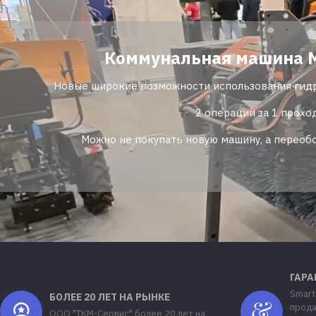
Коммунальная машина М
Новые широкие возможности использования гид
2 операции за 1 прохо
Можно не покупать новую машину, а перео
ГАРА
Smart
БОЛЕЕ 20 ЛЕТ НА РЫНКЕ
прода
ООО "ТКМ-Сервис" более 20 лет на