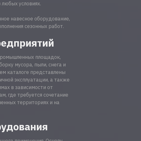
 любых условиях.
ное навесное оборудование,
полнения сезонных работ.
редприятий
 промышленных площадок,
рку мусора, пыли, снега и
шем каталоге представлены
чной эксплуатации, а также
мах в зависимости от
м, где требуется сочетание
ченных территориях и на
рудования
нного применения. Основу