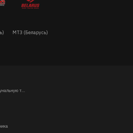
ь)
МТЗ (Беларусь)
Как взять в лизинг коммунальную технику: условия, документы и важные нюансы оформления
чика