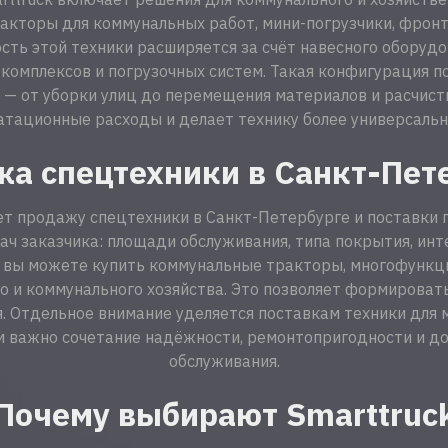
акторы для коммунальных работ, мини-погрузчики, фрон
сть этой техники расширяется за счёт навесного оборуд
комплексов и погрузочных систем. Такая конфигурация п
 — от уборки улиц до перемещения материалов и расчис
тационные расходы и делает технику более универсально
а спецтехники в Санкт-Пет
ет продажу спецтехники в Санкт-Петербурге и поставки п
ач заказчика: площади обслуживания, типа покрытия, инт
ас вы можете купить коммунальные тракторы, многофункц
 и коммунального хозяйства. Это позволяет формироват
. Отдельное внимание уделяется поставкам техники для
м важно сочетание надёжности, ремонтопригодности и до
обслуживания.
Почему выбирают Smarttruc