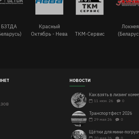
БЗТДА
Красный
Локнея
Беларусь)
Октябрь - Нева
ТКМ-Сервис
(Беларус
ИНЕТ
НОВОСТИ
11
июн. 26
0
азов
Транспортфест 2026
29
мая 26
0
Щётки для мини-погруз
20
мая 26
0