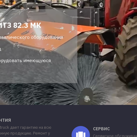
ТЗ 82.3 МК
равлического оборудования
д
борудовать имеющуюся
НТИЯ
truck дает гарантию на всю
СЕРВИС
нную продукцию. Ремонт у
Сервисное обслуживан