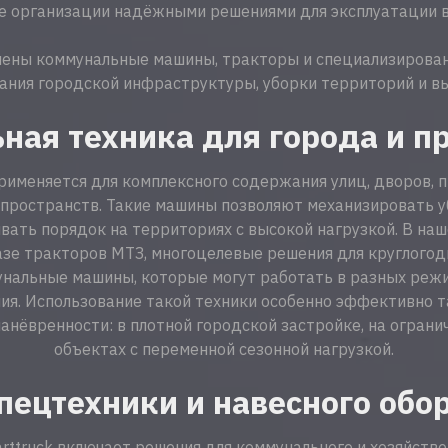
 организации надёжными решениями для эксплуатации в
лены коммунальные машины, тракторы и специализирован
ания городской инфраструктуры, уборки территорий и вы
ная техника для города и п
рименяется для комплексного содержания улиц, дворов,
пространств. Такие машины позволяют механизировать убо
вать порядок на территориях с высокой нагрузкой. В на
зе тракторов МТЗ, многоцелевые решения для круглогоди
нальные машины, которые могут работать в разных режи
ия. Использование такой техники особенно эффективно та
анёвренности: в плотной городской застройке, на ограни
объектах с переменной сезонной нагрузкой.
спецтехники и навесного обо
rttruck включает решения для коммунального и хозяйстве